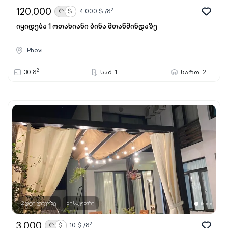
120,000
2
₾
$
4,000
$ /მ
იყიდება 1 ოთახიანი ბინა მთაწმინდაზე
Phovi
2
30 მ
საძ. 1
სართ. 2
2 დღე ლივოზე
მესაკუთრე
3,000
2
₾
$
10
$ /მ