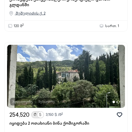
გლდანში
შეშელიძის ქ. 2
2
120 მ
სართ. 1
3 დღე ლივოზე
მესაკუთრე
254,520
2
₾
$
3,150
$ /მ
იყიდება 2 ოთახიანი ბინა ქოშიგორაში