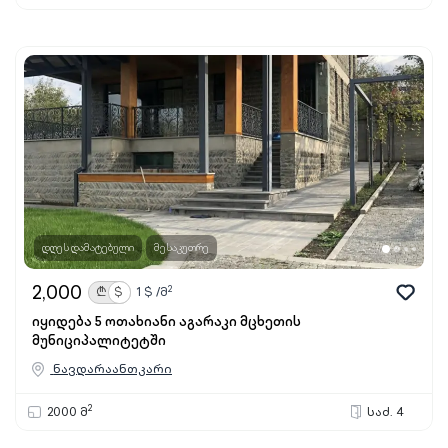
დღეს დამატებული
მესაკუთრე
2,000
2
₾
$
1
$ /მ
იყიდება 5 ოთახიანი აგარაკი მცხეთის
მუნიციპალიტეტში
ნავდარაანთკარი
2
2000 მ
საძ. 4