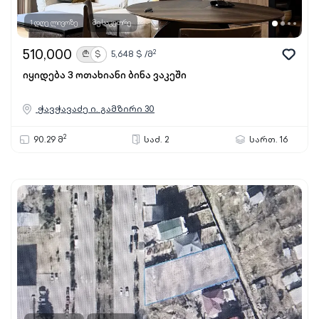
1 დღე ლივოზე
მესაკუთრე
510,000
2
₾
$
5,648
$ /მ
იყიდება 3 ოთახიანი ბინა ვაკეში
ჭავჭავაძე ი. გამზირი 30
2
90.29 მ
საძ. 2
სართ. 16