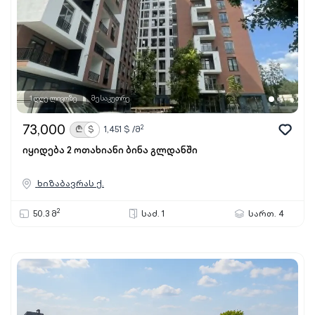
1 დღე ლივოზე
მესაკუთრე
73,000
2
₾
$
1,451
$ /მ
იყიდება 2 ოთახიანი ბინა გლდანში
ხიზაბავრას ქ.
2
50.3 მ
საძ. 1
სართ. 4