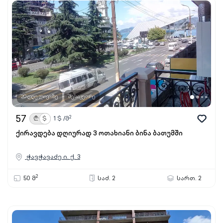
20 დღე ლივოზე
მესაკუთრე
57
2
₾
$
1
$ /მ
ქირავდება დღიურად 3 ოთახიანი ბინა ბათუმში
ჭავჭავაძე ი. ქ. 3
2
50 მ
საძ. 2
სართ. 2