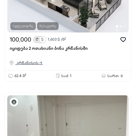
1 დღე ლივოზე
მესაკუთრე
100,000
2
₾
$
1,603
$ /მ
იყიდება 2 ოთახიანი ბინა კრწანისში
კრწანისის ქ.
2
62.4 მ
საძ. 1
სართ. 6