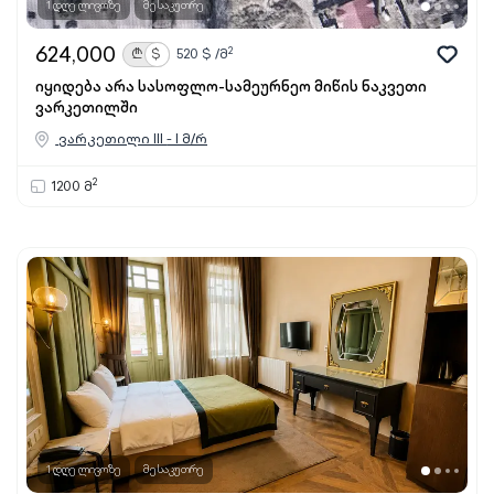
1 დღე ლივოზე
მესაკუთრე
624,000
2
₾
$
520
$ /მ
იყიდება არა სასოფლო-სამეურნეო მიწის ნაკვეთი
ვარკეთილში
ვარკეთილი III - I მ/რ
2
1200 მ
1 დღე ლივოზე
მესაკუთრე